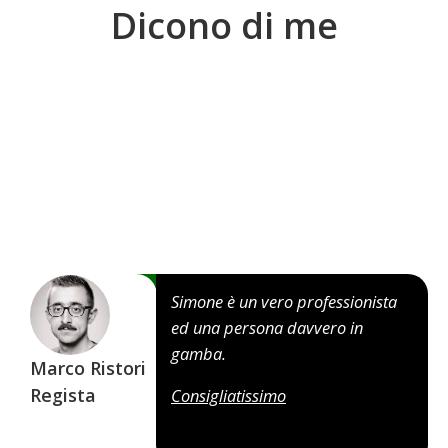
Dicono di me
Mauro 
Foreve
Simone è un vero professionista
ed una persona davvero in
gamba.
 Ristori
ta
Consigliatissimo