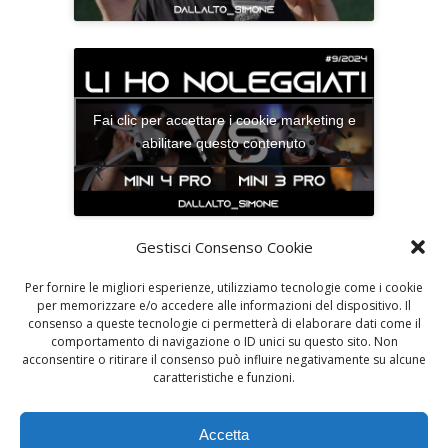
Fai clic per accettare i cookie marketing e
abilitare questo contenuto
Gestisci Consenso Cookie
Per fornire le migliori esperienze, utilizziamo tecnologie come i cookie
per memorizzare e/o accedere alle informazioni del dispositivo. Il
consenso a queste tecnologie ci permetterà di elaborare dati come il
comportamento di navigazione o ID unici su questo sito. Non
acconsentire o ritirare il consenso può influire negativamente su alcune
caratteristiche e funzioni.
Dallalto Simone Bergamasco - @Dallalto_simone
Simone Bergamasco, Vinci FI
Accetta
P.iva 07070930487