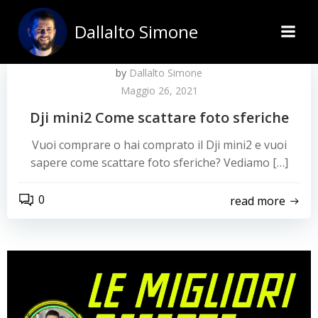
Vai
al
Dallalto Simone
contenuto
by
Dallalto Simone
Maggio 26, 2021
Dji mini2 Come scattare foto sferiche
Vuoi comprare o hai comprato il Dji mini2 e vuoi
sapere come scattare foto sferiche? Vediamo […]
0
read more