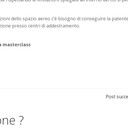
tazioni dello spazio aereo c’è bisogno di conseguire la patent
zione presso centri di addestramento.
la masterclass
Navigazione
Post succe
articoli
one ?