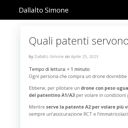
Vai
Dallalto Simone
al
contenuto
Quali patenti servon
by
Dallalto Simone
on
Aprile 25, 2023
Tempo di lettura:
< 1
minuto
Ogni persona che compra un drone dovrebbe d
Ebbene, per pilotare un
drone con peso ugual
del patentino A1/A3
per volare in condizioni 
Mentre
serve la patente A2 per volare più v
sempre un’assicurazione RCT e l’immatricolaz