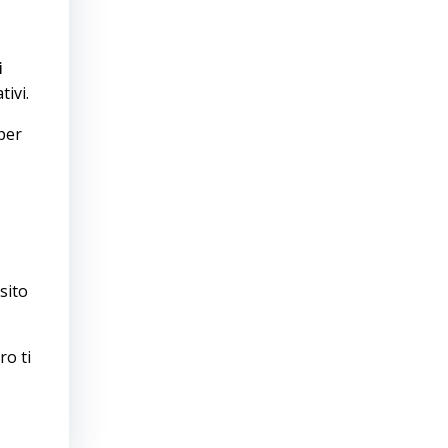
i
tivi.
per
sito
ro ti