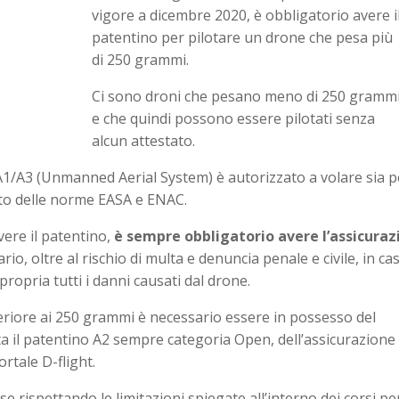
vigore a dicembre 2020, è obbligatorio avere i
patentino per pilotare un drone che pesa più
di 250 grammi.
Ci sono droni che pesano meno di 250 gramm
e che quindi possono essere pilotati senza
alcun attestato.
S A1/A3 (Unmanned Aerial System) è autorizzato a volare sia p
tto delle norme EASA e ENAC.
ere il patentino,
è sempre obbligatorio avere l’assicuraz
ario, oltre al rischio di multa e denuncia penale e civile, in ca
propria tutti i danni causati dal drone.
eriore ai 250 grammi è necessario essere in possesso del
 il patentino A2 sempre categoria Open, dell’assicurazione
ortale D-flight.
 rispettando le limitazioni spiegate all’interno dei corsi per