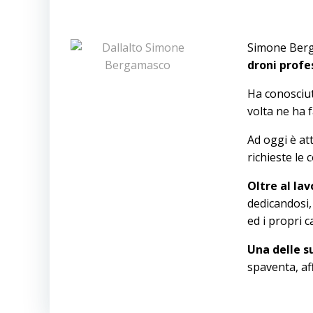
Simone Berg
droni profe
Ha conosciut
volta ne ha f
Ad oggi è atti
richieste le 
Oltre al la
dedicandosi, 
ed i propri c
Una delle s
spaventa, af